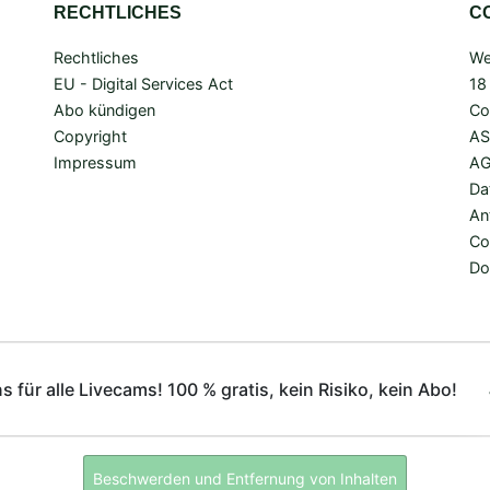
RECHTLICHES
C
Rechtliches
We
EU - Digital Services Act
18
Abo kündigen
Co
Copyright
A
Impressum
A
Da
An
Co
Do
ns für alle Livecams! 100 % gratis, kein Risiko, kein Abo!
Beschwerden und Entfernung von Inhalten