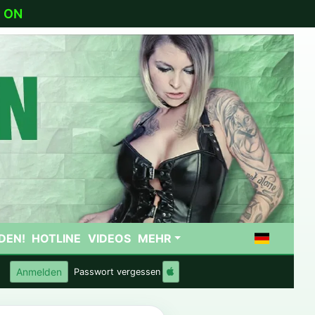
:
ON
DEN!
HOTLINE
VIDEOS
MEHR
Anmelden
Passwort vergessen