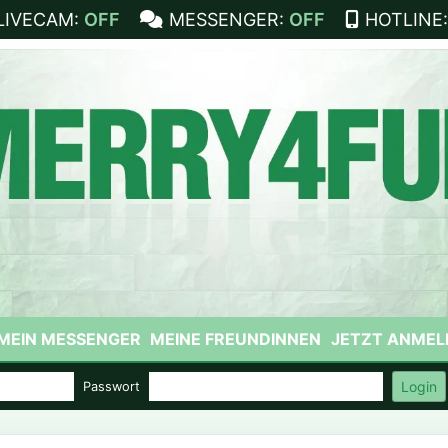
LIVECAM:
OFF
MESSENGER:
OFF
HOTLINE
MEIN MESSENGER
MEINE FREUNDINNEN
JETZT ANMEL
Login
Passwort