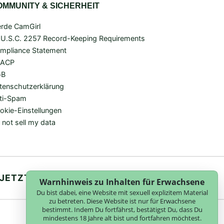
OMMUNITY & SICHERHEIT
rde CamGirl
 U.S.C. 2257 Record-Keeping Requirements
mpliance Statement
SACP
GB
tenschutzerklärung
ti-Spam
okie-Einstellungen
 not sell my data
JETZT ANMELDEN
Warnhinweis zu Inhalten für Erwachsene
Du bist dabei, eine Website mit sexuell explizitem Material
zu betreten. Diese Website ist nur für Erwachsene
bestimmt. Indem Du fortfährst, bestätigst Du, dass Du
mindestens 18 Jahre alt bist und fortfahren möchtest.